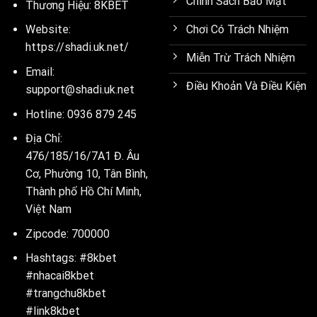
Chính Sách Bảo Mật
Thương Hiệu: 8KBET
Chơi Có Trách Nhiệm
Website:
https://shadi.uk.net/
Miễn Trừ Trách Nhiệm
Email:
Điều Khoản Và Điều Kiện
support@shadi.uk.net
Hotline: 0936 879 245
Địa Chỉ:
476/185/16/7A1 Đ. Âu
Cơ, Phường 10, Tân Bình,
Thành phố Hồ Chí Minh,
Việt Nam
Zipcode: 700000
Hashtags: #8kbet
#nhacai8kbet
#trangchu8kbet
#link8kbet