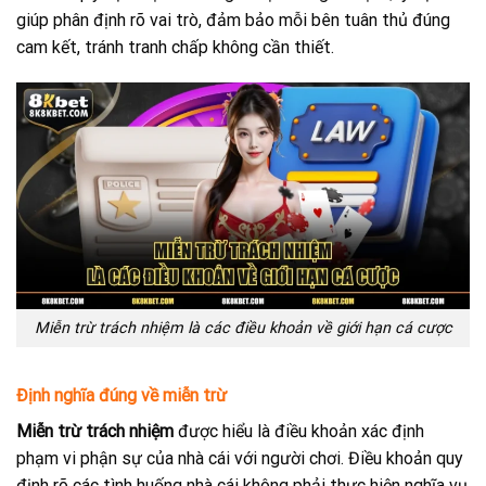
giúp phân định rõ vai trò, đảm bảo mỗi bên tuân thủ đúng
cam kết, tránh tranh chấp không cần thiết.
Miễn trừ trách nhiệm là các điều khoản về giới hạn cá cược
Định nghĩa đúng về miễn trừ
Miễn trừ trách nhiệm
được hiểu là điều khoản xác định
phạm vi phận sự của nhà cái với người chơi. Điều khoản quy
định rõ các tình huống nhà cái không phải thực hiện nghĩa vụ