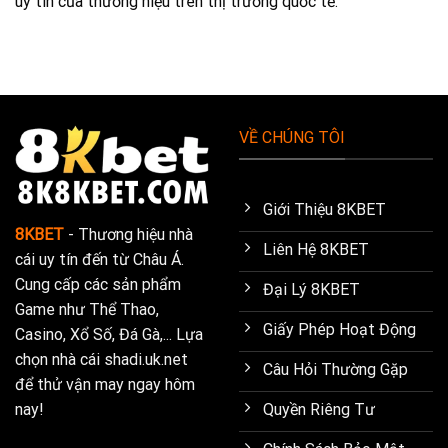
uy tín của thương hiệu trên thị trường quốc tế.
VỀ CHÚNG TÔI
Giới Thiệu 8KBET
8KBET
- Thương hiệu nhà
Liên Hệ 8KBET
cái uy tín đến từ Châu Á.
Cung cấp các sản phẩm
Đại Lý 8KBET
Game như Thể Thao,
Giấy Phép Hoạt Động
Casino, Xổ Số, Đá Gà,... Lựa
chọn nhà cái shadi.uk.net
Câu Hỏi Thường Gặp
để thử vận may ngay hôm
Quyền Riêng Tư
nay!