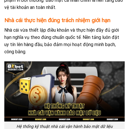
phạm vi bồi thường. Bảo mật cá nhân chính là nền tảng bảo
vệ tài khoản an toàn nhất.
Nhà cái thực hiện đúng trách nhiệm giới hạn
Nhà cái vừa thiết lập điều khoản và thực hiện đầy đủ giới
hạn nghĩa vụ theo đúng chuẩn quốc tế. Nền tảng luôn đặt
uy tín lên hàng đầu, bảo đảm mọi hoạt động minh bạch,
công bằng.
Hệ thống kỹ thuật nhà cái vận hành bảo mật dữ liệu