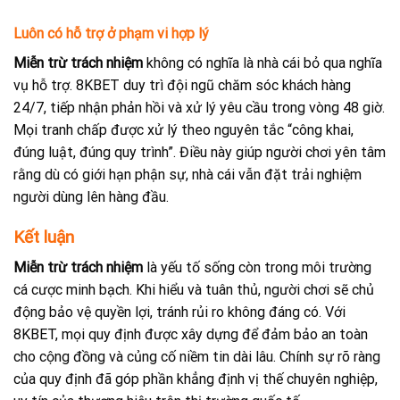
Luôn có hỗ trợ ở phạm vi hợp lý
Miễn trừ trách nhiệm
không có nghĩa là nhà cái bỏ qua nghĩa
vụ hỗ trợ. 8KBET duy trì đội ngũ chăm sóc khách hàng
24/7, tiếp nhận phản hồi và xử lý yêu cầu trong vòng 48 giờ.
Mọi tranh chấp được xử lý theo nguyên tắc “công khai,
đúng luật, đúng quy trình”. Điều này giúp người chơi yên tâm
rằng dù có giới hạn phận sự, nhà cái vẫn đặt trải nghiệm
người dùng lên hàng đầu.
Kết luận
Miễn trừ trách nhiệm
là yếu tố sống còn trong môi trường
cá cược minh bạch. Khi hiểu và tuân thủ, người chơi sẽ chủ
động bảo vệ quyền lợi, tránh rủi ro không đáng có. Với
8KBET, mọi quy định được xây dựng để đảm bảo an toàn
cho cộng đồng và củng cố niềm tin dài lâu. Chính sự rõ ràng
của quy định đã góp phần khẳng định vị thế chuyên nghiệp,