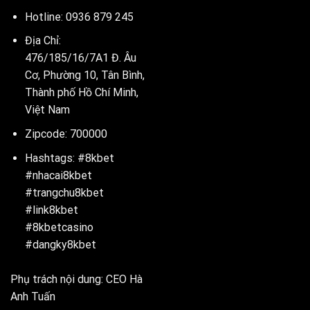
Hotline: 0936 879 245
Địa Chỉ:
476/185/16/7A1 Đ. Âu
Cơ, Phường 10, Tân Bình,
Thành phố Hồ Chí Minh,
Việt Nam
Zipcode: 700000
Hashtags: #8kbet
#nhacai8kbet
#trangchu8kbet
#link8kbet
#8kbetcasino
#dangky8kbet
Phụ trách nội dung: CEO Hà
Anh Tuấn