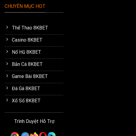
CHUYÊN MỤC HOT
Thể Thao 8KBET
Casino 8KBET
Nổ Hũ 8KBET
Bắn Cá 8KBET
Game Bài 8KBET
Đá Gà 8KBET
Xổ Số 8KBET
Trình Duyệt Hỗ Trợ