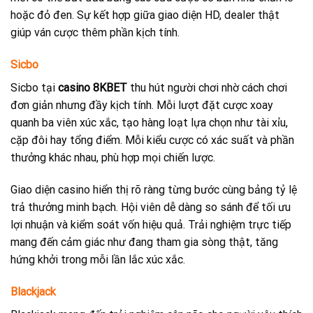
hoặc đỏ đen. Sự kết hợp giữa giao diện HD, dealer thật
giúp ván cược thêm phần kịch tính.
Sicbo
Sicbo tại
casino 8KBET
thu hút người chơi nhờ cách chơi
đơn giản nhưng đầy kịch tính. Mỗi lượt đặt cược xoay
quanh ba viên xúc xắc, tạo hàng loạt lựa chọn như tài xỉu,
cặp đôi hay tổng điểm. Mỗi kiểu cược có xác suất và phần
thưởng khác nhau, phù hợp mọi chiến lược.
Giao diện casino hiển thị rõ ràng từng bước cùng bảng tỷ lệ
trả thưởng minh bạch. Hội viên dễ dàng so sánh để tối ưu
lợi nhuận và kiểm soát vốn hiệu quả. Trải nghiệm trực tiếp
mang đến cảm giác như đang tham gia sòng thật, tăng
hứng khởi trong mỗi lần lắc xúc xắc.
Blackjack