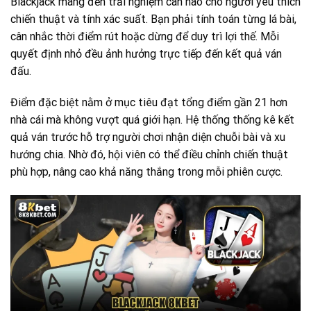
Blackjack mang đến trải nghiệm cân não cho người yêu thích
chiến thuật và tính xác suất. Bạn phải tính toán từng lá bài,
cân nhắc thời điểm rút hoặc dừng để duy trì lợi thế. Mỗi
quyết định nhỏ đều ảnh hưởng trực tiếp đến kết quả ván
đấu.
Điểm đặc biệt nằm ở mục tiêu đạt tổng điểm gần 21 hơn
nhà cái mà không vượt quá giới hạn. Hệ thống thống kê kết
quả ván trước hỗ trợ người chơi nhận diện chuỗi bài và xu
hướng chia. Nhờ đó, hội viên có thể điều chỉnh chiến thuật
phù hợp, nâng cao khả năng thắng trong mỗi phiên cược.