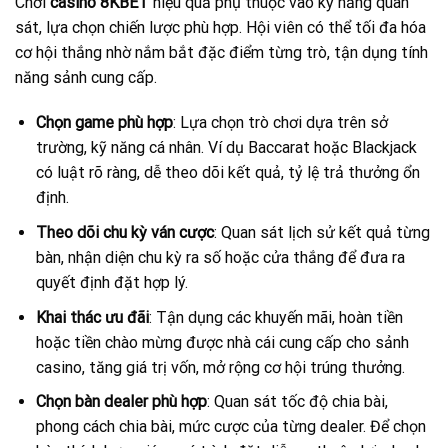
Chơi
casino 8KBET
hiệu quả phụ thuộc vào kỹ năng quan
sát, lựa chọn chiến lược phù hợp. Hội viên có thể tối đa hóa
cơ hội thắng nhờ nắm bắt đặc điểm từng trò, tận dụng tính
năng sảnh cung cấp.
Chọn game phù hợp
: Lựa chọn trò chơi dựa trên sở
trường, kỹ năng cá nhân. Ví dụ Baccarat hoặc Blackjack
có luật rõ ràng, dễ theo dõi kết quả, tỷ lệ trả thưởng ổn
định.
Theo dõi chu kỳ ván cược
: Quan sát lịch sử kết quả từng
bàn, nhận diện chu kỳ ra số hoặc cửa thắng để đưa ra
quyết định đặt hợp lý.
Khai thác ưu đãi
: Tận dụng các khuyến mãi, hoàn tiền
hoặc tiền chào mừng được nhà cái cung cấp cho sảnh
casino, tăng giá trị vốn, mở rộng cơ hội trúng thưởng.
Chọn bàn dealer phù hợp
: Quan sát tốc độ chia bài,
phong cách chia bài, mức cược của từng dealer. Để chọn