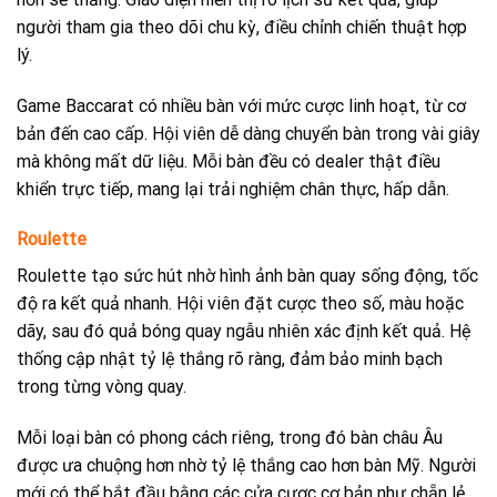
người tham gia theo dõi chu kỳ, điều chỉnh chiến thuật hợp
lý.
Game Baccarat có nhiều bàn với mức cược linh hoạt, từ cơ
bản đến cao cấp. Hội viên dễ dàng chuyển bàn trong vài giây
mà không mất dữ liệu. Mỗi bàn đều có dealer thật điều
khiển trực tiếp, mang lại trải nghiệm chân thực, hấp dẫn.
Roulette
Roulette tạo sức hút nhờ hình ảnh bàn quay sống động, tốc
độ ra kết quả nhanh. Hội viên đặt cược theo số, màu hoặc
dãy, sau đó quả bóng quay ngẫu nhiên xác định kết quả. Hệ
thống cập nhật tỷ lệ thắng rõ ràng, đảm bảo minh bạch
trong từng vòng quay.
Mỗi loại bàn có phong cách riêng, trong đó bàn châu Âu
được ưa chuộng hơn nhờ tỷ lệ thắng cao hơn bàn Mỹ. Người
mới có thể bắt đầu bằng các cửa cược cơ bản như chẵn lẻ