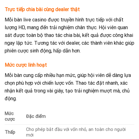
Trực tiếp chia bài cùng dealer thật
Mỗi bàn live casino được truyền hình trực tiếp với chất
lượng HD, mang đến trải nghiệm chân thực. Hội viên quan
sát được toàn bộ thao tác chia bài, kết quả được công khai
ngay lập tức. Tương tác với dealer, các thành viên khác giúp
phiên cược sinh động, hấp dẫn hơn.
Mức cược linh hoạt
Mỗi bàn cung cấp nhiều hạn mức, giúp hội viên dễ dàng lựa
chọn phù hợp với chiến lược vốn. Thao tác đặt nhanh, xác
nhận kết quả trong vài giây, tạo trải nghiệm mượt mà, chủ
động.
Mức
Đặc điểm
cược
Cho phép bắt đầu với vốn nhỏ, an toàn cho người
Thấp
mới