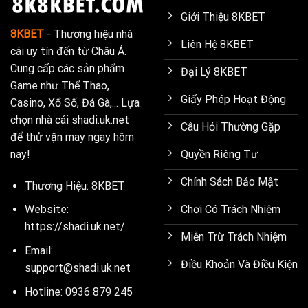
Giới Thiệu 8KBET
8KBET
- Thương hiệu nhà
Liên Hệ 8KBET
cái uy tín đến từ Châu Á.
Cung cấp các sản phẩm
Đại Lý 8KBET
Game như Thể Thao,
Giấy Phép Hoạt Động
Casino, Xổ Số, Đá Gà,... Lựa
chọn nhà cái shadi.uk.net
Câu Hỏi Thường Gặp
để thử vận may ngay hôm
Quyền Riêng Tư
nay!
Chính Sách Bảo Mật
Thương Hiệu: 8KBET
Chơi Có Trách Nhiệm
Website:
https://shadi.uk.net/
Miễn Trừ Trách Nhiệm
Email:
Điều Khoản Và Điều Kiện
support@shadi.uk.net
Hotline: 0936 879 245