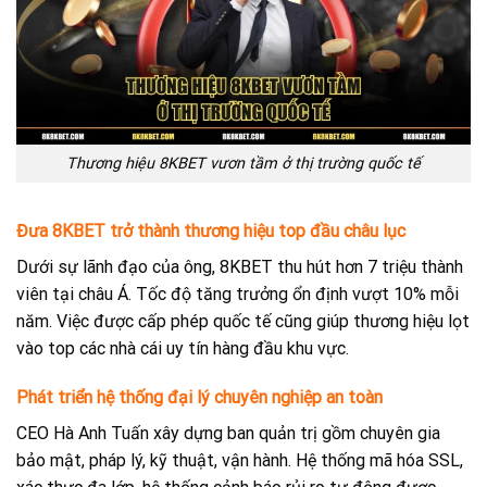
Thương hiệu 8KBET vươn tầm ở thị trường quốc tế
Đưa 8KBET trở thành thương hiệu top đầu châu lục
Dưới sự lãnh đạo của ông, 8KBET thu hút hơn 7 triệu thành
viên tại châu Á. Tốc độ tăng trưởng ổn định vượt 10% mỗi
năm. Việc được cấp phép quốc tế cũng giúp thương hiệu lọt
vào top các nhà cái uy tín hàng đầu khu vực.
Phát triển hệ thống đại lý chuyên nghiệp an toàn
CEO Hà Anh Tuấn xây dựng ban quản trị gồm chuyên gia
bảo mật, pháp lý, kỹ thuật, vận hành. Hệ thống mã hóa SSL,