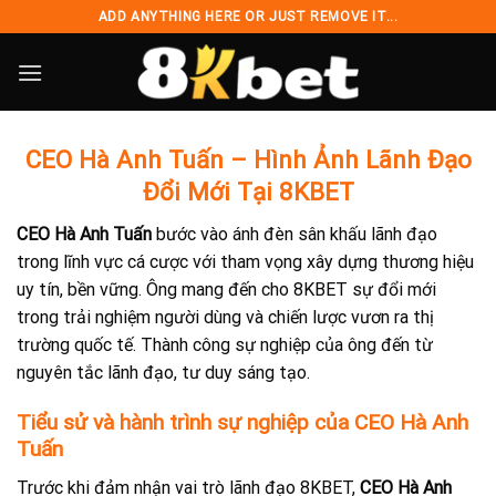
Chuyển
ADD ANYTHING HERE OR JUST REMOVE IT...
đến
nội
dung
CEO Hà Anh Tuấn – Hình Ảnh Lãnh Đạo
Đổi Mới Tại 8KBET
CEO Hà Anh Tuấn
bước vào ánh đèn sân khấu lãnh đạo
trong lĩnh vực cá cược với tham vọng xây dựng thương hiệu
uy tín, bền vững. Ông mang đến cho 8KBET sự đổi mới
trong trải nghiệm người dùng và chiến lược vươn ra thị
trường quốc tế. Thành công sự nghiệp của ông đến từ
nguyên tắc lãnh đạo, tư duy sáng tạo.
Tiểu sử và hành trình sự nghiệp của CEO Hà Anh
Tuấn
Trước khi đảm nhận vai trò lãnh đạo 8KBET,
CEO Hà Anh