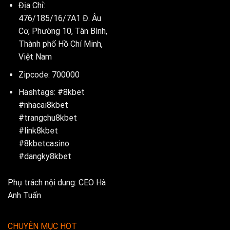
Địa Chỉ:
476/185/16/7A1 Đ. Âu
Cơ, Phường 10, Tân Bình,
Thành phố Hồ Chí Minh,
Việt Nam
Zipcode: 700000
Hashtags: #8kbet
#nhacai8kbet
#trangchu8kbet
#link8kbet
#8kbetcasino
#dangky8kbet
Phụ trách nội dung: CEO Hà
Anh Tuấn
CHUYÊN MỤC HOT