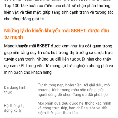
Top 100 tài khoản có điểm cao nhất sẽ nhận phần thưởng
hiện vật và tiền mặt, giúp tăng tính cạnh tranh và tương tác
cho cộng đồng giải trí.
Những lý do khiến khuyến mãi 8KBET được đầu
tư mạnh
Mảng
khuyến mãi 8KBET
được xem như trụ cột quan trọng
giúp nền tảng duy trì sức hút trong thị trường cá cược trực
tuyến cạnh tranh. Những ưu đãi liên tục xuất hiện cho thấy
sự cam kết trong vấn đề mang lại trải nghiệm phong phú và
minh bạch cho khách hàng.
Từ thưởng nạp, hoàn tiền, tới giải đấu, mỗi
Đa dạng hình
chương trình mang màu sắc riêng, giúp
thức
người dùng dễ chọn đúng ưu đãi phù hợp.
Mọi phần quà đều được hệ thống xác minh
Hệ thống tự
và cộng trực tiếp, hạn chế sai sót và tiết
động xử lý
kiệm thời gian thao tác.