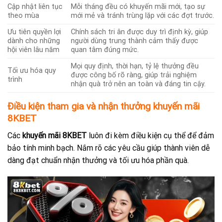
Cập nhật liên tục
Mỗi tháng đều có khuyến mãi mới, tạo sự
theo mùa
mới mẻ và tránh trùng lặp với các đợt trước.
Ưu tiên quyền lợi
Chính sách tri ân được duy trì định kỳ, giúp
dành cho những
người dùng trung thành cảm thấy được
hội viên lâu năm
quan tâm đúng mức.
Mọi quy định, thời hạn, tỷ lệ thưởng đều
Tối ưu hóa quy
được công bố rõ ràng, giúp trải nghiệm
trình
nhận quà trở nên an toàn và đáng tin cậy.
Điều kiện tham gia và nhận thưởng khuyến mãi
8KBET
Các
khuyến mãi 8KBET
luôn đi kèm điều kiện cụ thể để đảm
bảo tính minh bạch. Nắm rõ các yêu cầu giúp thành viên dễ
dàng đạt chuẩn nhận thưởng và tối ưu hóa phần quà.