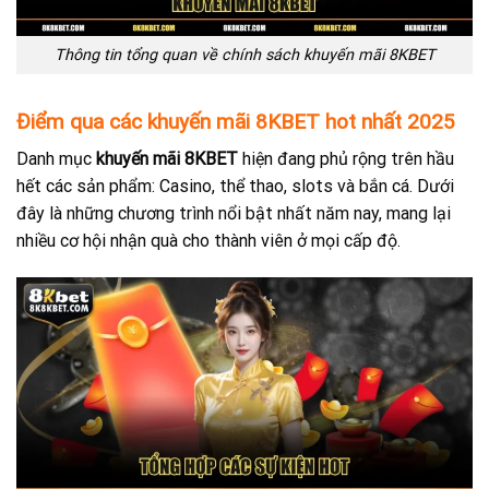
Thông tin tổng quan về chính sách khuyến mãi 8KBET
Điểm qua các khuyến mãi 8KBET hot nhất 2025
Danh mục
khuyến mãi 8KBET
hiện đang phủ rộng trên hầu
hết các sản phẩm: Casino, thể thao, slots và bắn cá. Dưới
đây là những chương trình nổi bật nhất năm nay, mang lại
nhiều cơ hội nhận quà cho thành viên ở mọi cấp độ.