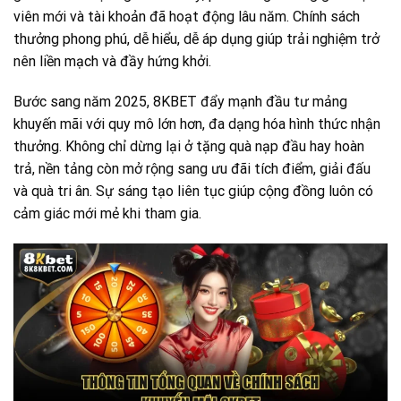
viên mới và tài khoản đã hoạt động lâu năm. Chính sách
thưởng phong phú, dễ hiểu, dễ áp dụng giúp trải nghiệm trở
nên liền mạch và đầy hứng khởi.
Bước sang năm 2025, 8KBET đẩy mạnh đầu tư mảng
khuyến mãi với quy mô lớn hơn, đa dạng hóa hình thức nhận
thưởng. Không chỉ dừng lại ở tặng quà nạp đầu hay hoàn
trả, nền tảng còn mở rộng sang ưu đãi tích điểm, giải đấu
và quà tri ân. Sự sáng tạo liên tục giúp cộng đồng luôn có
cảm giác mới mẻ khi tham gia.