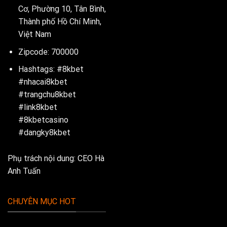
Cơ, Phường 10, Tân Bình,
Thành phố Hồ Chí Minh,
Việt Nam
Zipcode: 700000
Hashtags: #8kbet
#nhacai8kbet
#trangchu8kbet
#link8kbet
#8kbetcasino
#dangky8kbet
Phụ trách nội dung: CEO Hà
Anh Tuấn
CHUYÊN MỤC HOT