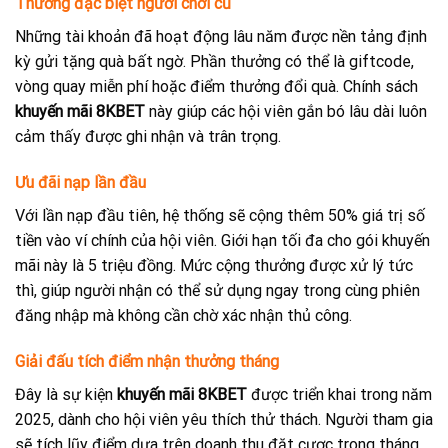
Thưởng đặc biệt người chơi cũ
Những tài khoản đã hoạt động lâu năm được nền tảng định
kỳ gửi tặng quà bất ngờ. Phần thưởng có thể là giftcode,
vòng quay miễn phí hoặc điểm thưởng đổi quà. Chính sách
khuyến mãi 8KBET
này giúp các hội viên gắn bó lâu dài luôn
cảm thấy được ghi nhận và trân trọng.
Ưu đãi nạp lần đầu
Với lần nạp đầu tiên, hệ thống sẽ cộng thêm 50% giá trị số
tiền vào ví chính của hội viên. Giới hạn tối đa cho gói khuyến
mãi này là 5 triệu đồng. Mức cộng thưởng được xử lý tức
thì, giúp người nhận có thể sử dụng ngay trong cùng phiên
đăng nhập mà không cần chờ xác nhận thủ công.
Giải đấu tích điểm nhận thưởng tháng
Đây là sự kiện
khuyến mãi 8KBET
được triển khai trong năm
2025, dành cho hội viên yêu thích thử thách. Người tham gia
sẽ tích lũy điểm dựa trên doanh thu đặt cược trong tháng.