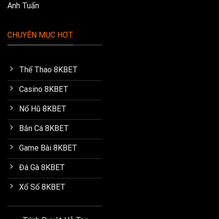
Anh Tuấn
CHUYÊN MỤC HOT
Thể Thao 8KBET
Casino 8KBET
Nổ Hũ 8KBET
Bắn Cá 8KBET
Game Bài 8KBET
Đá Gà 8KBET
Xổ Số 8KBET