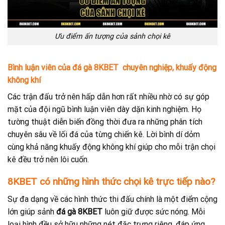
Ưu điểm ấn tượng của sảnh chọi kê
Bình luận viên của đá gà 8KBET chuyên nghiệp, khuấy động
không khí
Các trận đấu trở nên hấp dẫn hơn rất nhiều nhờ có sự góp
mặt của đội ngũ bình luận viên dày dặn kinh nghiệm. Họ
tường thuật diễn biến đồng thời đưa ra những phân tích
chuyên sâu về lối đá của từng chiến kê. Lời bình dí dỏm
cùng khả năng khuấy động không khí giúp cho mỗi trận chọi
kê đều trở nên lôi cuốn.
8KBET có những hình thức chọi kê trực tiếp nào?
Sự đa dạng về các hình thức thi đấu chính là một điểm cộng
lớn giúp sảnh
đá gà 8KBET
luôn giữ được sức nóng. Mỗi
loại hình đều sở hữu những nét đặc trưng riêng, đáp ứng